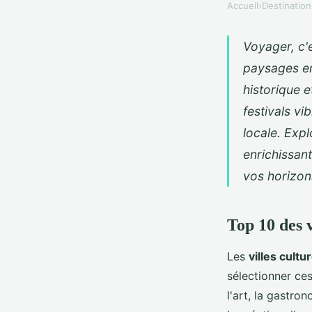
Accueil
›
Destination
Voyager, c'e
paysages en
historique 
festivals vi
locale. Expl
enrichissan
vos horizon
Top 10 des v
Les
villes cultu
sélectionner ces
l'art, la gastro