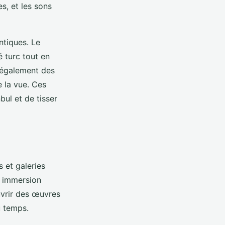
es, et les sons
ntiques. Le
é turc tout en
 également des
e la vue. Ces
ul et de tisser
 et galeries
e immersion
ouvrir des œuvres
u temps.