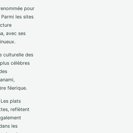
t renommée pour
 Parmi les sites
ecture
ha, avec ses
sinueux.
 culturelle des
s plus célèbres
 des
Hanami,
re féerique.
 Les plats
tes, reflètent
 également
dans les