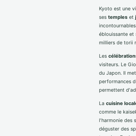
Kyoto est une v
ses
temples
et
incontournables,
éblouissante et 
milliers de tori
Les
célébrations
visiteurs. Le Gio
du Japon. Il me
performances de
permettent d'adm
La
cuisine local
comme le kaiseki
l'harmonie des s
déguster des spé