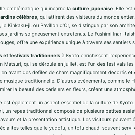
ille emblématique qui incarne la
culture japonaise
. Elle es
jardins célèbres
, qui attirent des visiteurs du monde entier.
 le Kinkaku-ji, ou Pavillon d'Or, se distingue par son archit
ses jardins soigneusement entretenus. Le Fushimi Inari-tais
i rouges, offre une expérience unique à travers ses sentiers 
 et festivals traditionnels
à Kyoto enrichissent l'expérience
n Matsuri, qui se déroule en juillet, est l'un des festivals le
t en avant des défilés de chars magnifiquement décorés et
 musique traditionnelle. D'autres événements, comme le 
irer la beauté des cerisiers en fleurs, créant une atmosphè
e
est également un aspect essentiel de la culture de Kyoto.
, un repas traditionnel composé de plusieurs petites assiet
aveurs et la présentation artistique. Les visiteurs peuvent
cialités telles que le yudofu, un tofu chaud, souvent servi 