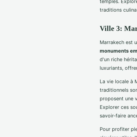
temples. Explor
traditions culin
Ville 3: M
Marrakech est un
monuments em
d'un riche hérit
luxuriants, offr
La vie locale à
traditionnels so
proposent une va
Explorer ces so
savoir-faire an
Pour profiter p