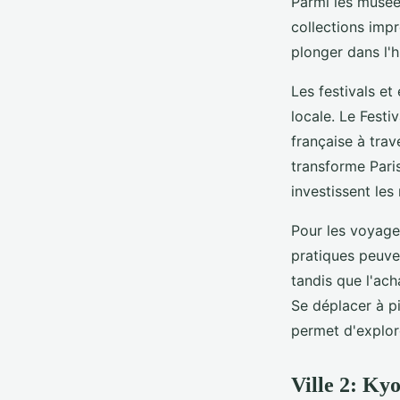
Parmi les musées
collections imp
plonger dans l'h
Les festivals et
locale. Le Festi
française à trav
transforme Paris
investissent les
Pour les voyageu
pratiques peuven
tandis que l'ach
Se déplacer à pi
permet d'explore
Ville 2: Ky