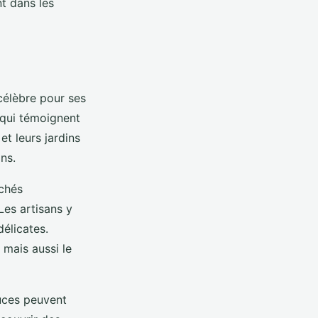
t dans les
 célèbre pour ses
, qui témoignent
et leurs jardins
ins.
chés
Les artisans y
délicates.
mais aussi le
tuces peuvent