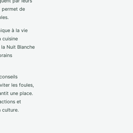
guent par leurs
x permet de
les.
ique à la vie
a cuisine
 la Nuit Blanche
orains
conseils
iter les foules,
ntit une place.
actions et
 culture.