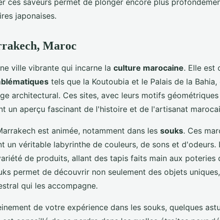
er ces saveurs permet de plonger encore plus profondémen
aires japonaises.
arrakech, Maroc
e ville vibrante qui incarne la
culture marocaine
. Elle est
blématiques
tels que la Koutoubia et le Palais de la Bahia
age architectural. Ces sites, avec leurs motifs géométriques 
ent un aperçu fascinant de l'histoire et de l'artisanat maroca
 Marrakech est animée, notamment dans les
souks
. Ces mar
nt un véritable labyrinthe de couleurs, de sons et d'odeurs. 
riété de produits, allant des tapis faits main aux poteries 
uks permet de découvrir non seulement des objets uniques, 
cestral qui les accompagne.
leinement de votre expérience dans les souks, quelques as