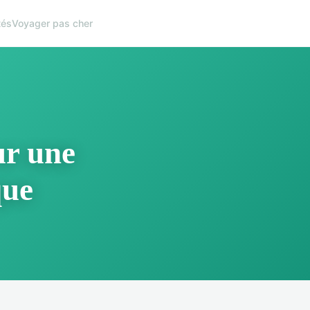
tés
Voyager pas cher
ur une
que