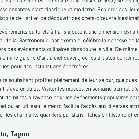
 les plus célèbres, le Louvre et le Musée d'Orsay se distin
ressionnantes d'art classique et moderne. Explorer ces lieu
istoire de l'art et de découvrir des chefs-d'œuvre inestimab
 événements culturels à Paris ajoutent une dimension dynam
val de la Gastronomie, par exemple, célèbre la richesse de l
ers des événements culinaires dans toute la ville. De même,
 en une galerie d'art à ciel ouvert, où les artistes contemp
 rues pour des installations éphémères.
rs souhaitant profiter pleinement de leur séjour, quelques 
t s'avérer utiles. Visiter les musées en semaine permet d'év
at de billets à l'avance pour les événements populaires gara
ed ou en utilisant le métro facilite l'accès aux diverses attr
r les charmants quartiers parisiens, riches en histoire et en
oto, Japon