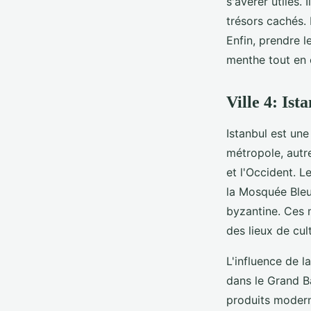
s'avérer utiles.
trésors cachés.
Enfin, prendre l
menthe tout en 
Ville 4: Ist
Istanbul est une 
métropole, autr
et l'Occident. L
la Mosquée Bleu
byzantine. Ces 
des lieux de cul
L'influence de l
dans le Grand B
produits modern