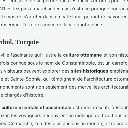
 Il est conseillé de se perdre dans les ruelles étroites pour d
 N'hésitez pas à marchander, car c'est une pratique courant
e temps de s'arrêter dans un café local permet de savourer 
observant l'effervescence de la vie quotidienne.
anbul, Turquie
ville fascinante qui illustre la
culture ottomane
et son histo
efois connue sous le nom de Constantinople, est un carrefou
es visiteurs peuvent explorer des
sites historiques
emblémat
e et Sainte-Sophie, qui témoignent de l'architecture ottom
monuments sont non seulement des merveilles architectural
te chargés d'histoire.
a
culture orientale et occidentale
est omniprésente à Istanb
azar, les voyageurs découvrent un mélange de traditions ar
es. Ce marché, l'un des plus anciens au monde, offre une 