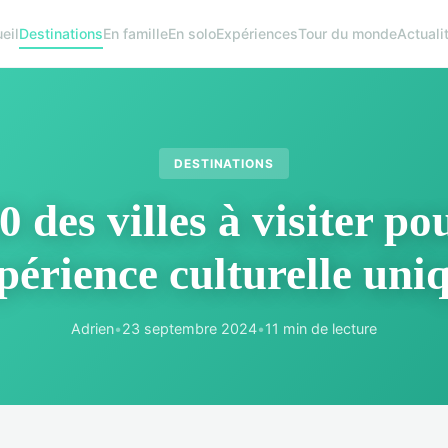
eil
Destinations
En famille
En solo
Expériences
Tour du monde
Actuali
DESTINATIONS
0 des villes à visiter po
périence culturelle uni
Adrien
•
23 septembre 2024
•
11 min de lecture