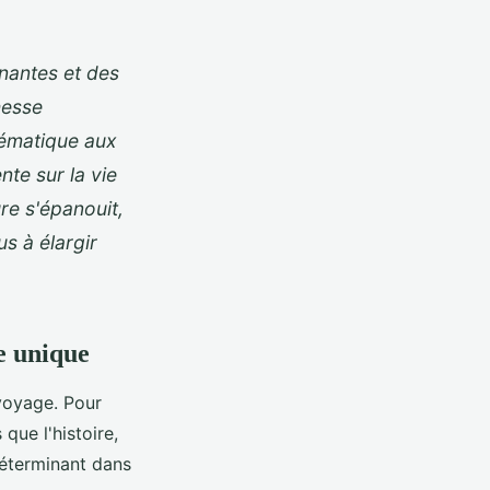
inantes et des
hesse
lématique aux
nte sur la vie
ure s'épanouit,
s à élargir
le unique
 voyage. Pour
que l'histoire,
 déterminant dans