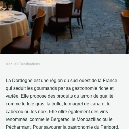
Accueil
›
Destinations
DESTINATIONS
Restauration dans un hôtel de
La Dordogne est une région du sud-ouest de la France
qui séduit les gourmands par sa gastronomie riche et
Sarlat en Dordogne : comment
variée. Elle propose des produits du terroir de qualité,
savourer la gastronomie du
comme le foie gras, la truffe, le magret de canard, le
Périgord ?
cabécou ou les noix. Elle offre également des vins
renommés, comme le Bergerac, le Monbazillac ou le
Verninac
•
3 août 2023
•
5 min de lecture
Pécharmant. Pour savourer la gastronomie du Périgord,