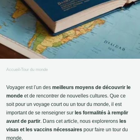
Accueil
›
Tour du monde
TOUR DU MONDE
Quels sont les visas et les vaccins
Voyager est l'un des
meilleurs moyens de découvrir le
monde
et de rencontrer de nouvelles cultures. Que ce
nécessaires pour faire un tour du
soit pour un voyage court ou un tour du monde, il est
monde ?
important de se renseigner sur
les formalités à remplir
avant de partir
. Dans cet article, nous explorerons
les
Verninac
•
1 avril 2022
•
3 min de lecture
visas et les vaccins nécessaires
pour faire un tour du
monde.