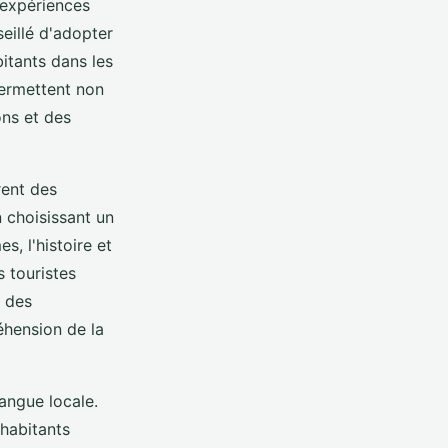
 expériences
seillé d'adopter
itants dans les
ermettent non
ons et des
rent des
 choisissant un
, l'histoire et
 touristes
à des
éhension de la
angue locale.
 habitants