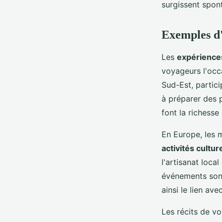
surgissent spon
Exemples d'
Les
expériences
voyageurs l'occ
Sud-Est, partic
à préparer des p
font la richesse
En Europe, les 
activités cultur
l'artisanat loca
événements sont
ainsi le lien ave
Les récits de v