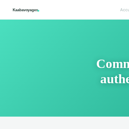
Accu
Comme
authe