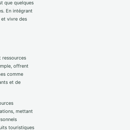
est que quelques
s. En intégrant
 et vivre des
 ressources
emple, offrent
ormes comme
nts et de
ources
ations, mettant
rsonnels
its touristiques