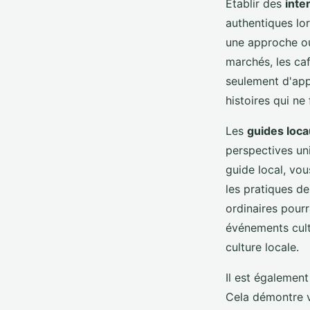
Établir des
inte
authentiques lor
une approche ou
marchés, les ca
seulement d'appr
histoires qui ne
Les
guides loc
perspectives uni
guide local, vou
les pratiques de
ordinaires pour
événements cult
culture locale.
Il est égalemen
Cela démontre vo