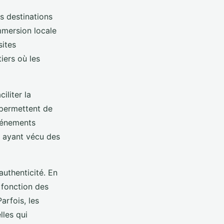
es destinations
mmersion locale
sites
iers où les
iliter la
 permettent de
événements
s ayant vécu des
'authenticité. En
 fonction des
arfois, les
lles qui