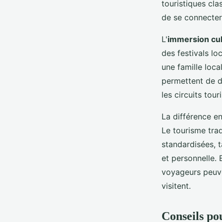
touristiques cl
de se connecter
L'
immersion cul
des festivals l
une famille loca
permettent de dé
les circuits tour
La différence en
Le tourisme tra
standardisées, t
et personnelle. 
voyageurs peuven
visitent.
Conseils po