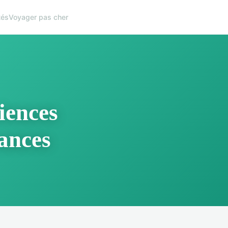
tés
Voyager pas cher
iences
cances