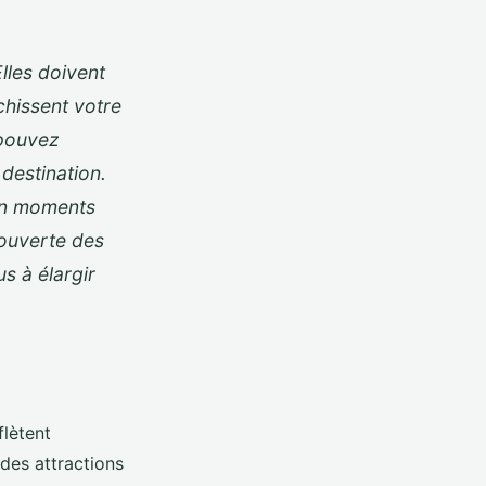
lles doivent
chissent votre
 pouvez
destination.
en moments
couverte des
s à élargir
flètent
 des attractions