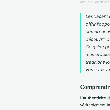
Accueil
›
Expérience
Les vacances
offrir l'opp
compréhensi
découvrir d
Ce guide pr
mémorables, 
traditions l
vos horizon
Comprendre 
L'
authenticité
da
véritablement la