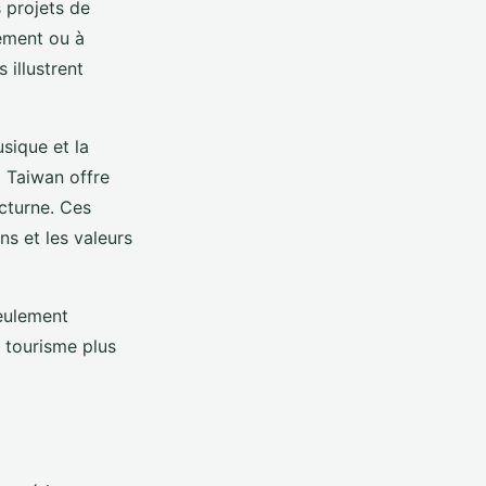
 projets de
nement ou à
 illustrent
sique et la
 Taiwan offre
octurne. Ces
s et les valeurs
eulement
n tourisme plus